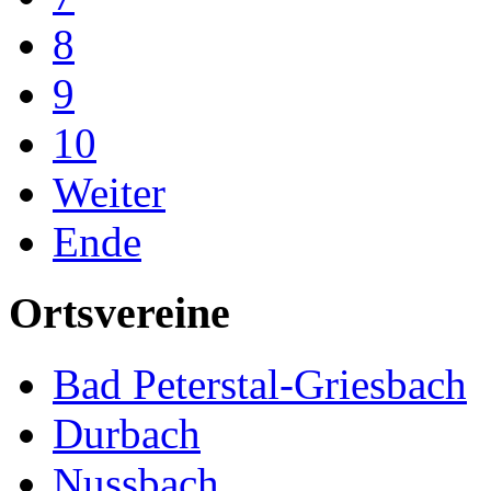
8
9
10
Weiter
Ende
Ortsvereine
Bad Peterstal-Griesbach
Durbach
Nussbach