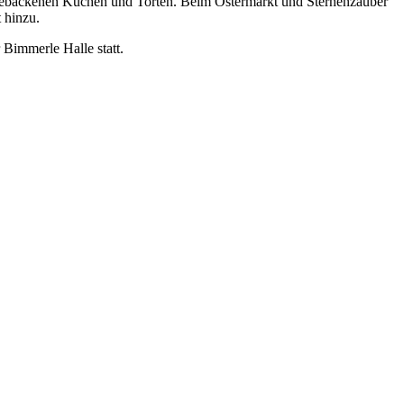
bstgebackenen Kuchen und Torten. Beim Ostermarkt und Sternenzauber
 hinzu.
Bimmerle Halle statt.