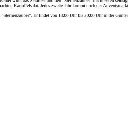
nstaltet wird, das Stadtfest und den "Sternenzauber" mit unseren sel
achten Kartoffelsalat. Jedes zweite Jahr kommt noch der Adventsmarkt
"Sternenzauber". Er findet von 13:00 Uhr bis 20:00 Uhr in der Günter 