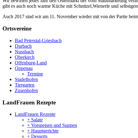
Wir bewirten jedes Jahr den Ostermarkt der vom Stadtmarketing vera
gibt es auch noch warme Küche mit Schnitzel,Wienerle und selbstgem
Auch 2017 sind wir am 11. November wieder mit von der Partie beim 
Ortsvereine
Bad Peterstal-Griesbach
Durbach
Nussbach
Oberkirch
Offenburg-Land
Oppenau
Termine
Stadelhofen
Tiergarten
Zusenhofen
LandFrauen Rezepte
LandFrauen Rezepte
+ Salate
+ Vorspeisen und Suppen
+ Hauptgerichte
+ Desserts