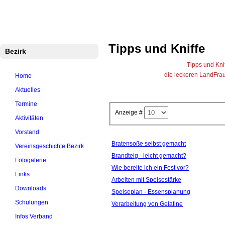
Tipps und Kniffe
Bezirk
Tipps und Kni
die leckeren LandFrau
Home
Aktuelles
Termine
Anzeige #
Aktivitäten
Titel
Vorstand
Bratensoße selbst gemacht
Vereinsgeschichte Bezirk
Brandteig - leicht gemacht?
Fotogalerie
Wie bereite ich ein Fest vor?
Links
Arbeiten mit Speisestärke
Downloads
Speiseplan - Essensplanung
Schulungen
Verarbeitung von Gelatine
Infos Verband