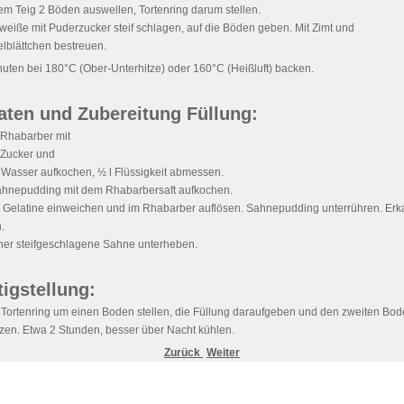
m Teig 2 Böden auswellen, Tortenring darum stellen.
weiße mit Puderzucker steif schlagen, auf die Böden geben. Mit Zimt und
lblättchen bestreuen.
uten bei 180°C (Ober-Unterhitze) oder 160°C (Heißluft) backen.
aten und Zubereitung Füllung:
 Rhabarber mit
 Zucker und
 Wasser aufkochen, ½ l Flüssigkeit abmessen.
ahnepudding mit dem Rhabarbersaft aufkochen.
tt Gelatine einweichen und im Rhabarber auflösen. Sahnepudding unterrühren. Erk
.
her steifgeschlagene Sahne unterheben.
tigstellung:
 Tortenring um einen Boden stellen, die Füllung daraufgeben und den zweiten Bo
zen. Etwa 2 Stunden, besser über Nacht kühlen.
Zurück
Weiter