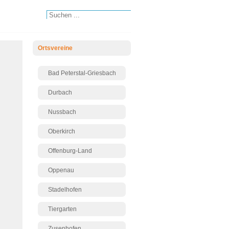
Ortsvereine
Bad Peterstal-Griesbach
Durbach
Nussbach
Oberkirch
Offenburg-Land
Oppenau
Stadelhofen
Tiergarten
Zusenhofen