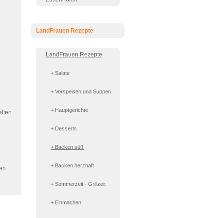
LandFrauen Rezepte
LandFrauen Rezepte
+ Salate
+ Vorspeisen und Suppen
+ Hauptgerichte
alten
+ Desserts
+ Backen süß
+ Backen herzhaft
den
+ Sommerzeit - Grillzeit
+ Einmachen