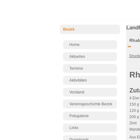
Land
Bezirk
Rhab
Home
Druck
Aktuelles
Termine
Rh
Aktivitäten
Zut
Vorstand
4 Eier
Vereinsgeschichte Bezirk
150 g
120 g 
Fotogalerie
200 g
Zimt
Links
Mande
Aus Ei
Downloads