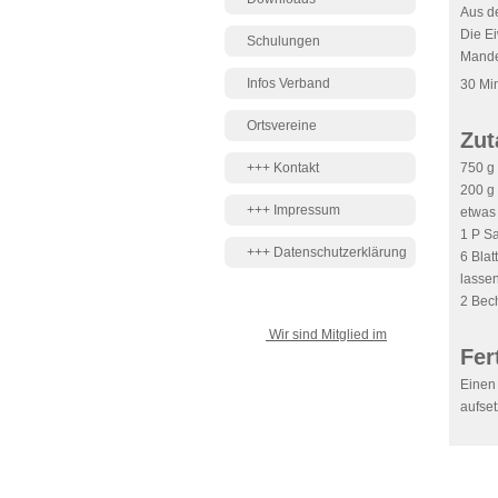
Aus de
Die Ei
Schulungen
Mande
Infos Verband
30 Min
Ortsvereine
Zut
+++ Kontakt
750 g
200 g
+++ Impressum
etwas
1 P S
+++ Datenschutzerklärung
6 Bla
lassen
2 Bec
Wir sind Mitglied im
Fer
Einen
aufset