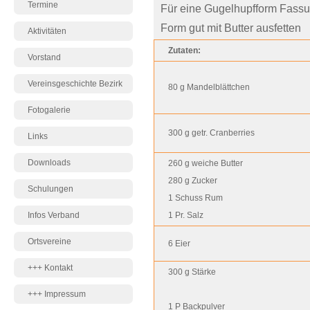
Termine
Für eine Gugelhupfform Fassu
Form gut mit Butter ausfetten
Aktivitäten
Zutaten:
Vorstand
Vereinsgeschichte Bezirk
80 g Mandelblättchen
Fotogalerie
300 g getr. Cranberries
Links
Downloads
260 g weiche Butter
280 g Zucker
Schulungen
1 Schuss Rum
Infos Verband
1 Pr. Salz
Ortsvereine
6 Eier
+++ Kontakt
300 g Stärke
+++ Impressum
1 P Backpulver