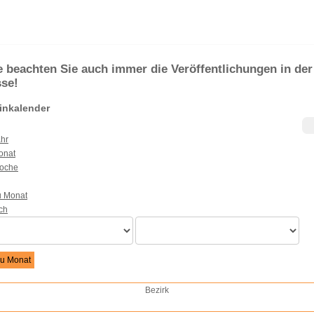
e beachten Sie auch immer die Veröffentlichungen in der
sse!
inkalender
hr
onat
oche
u Monat
u Monat
Bezirk