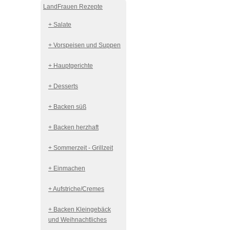
LandFrauen Rezepte
+ Salate
+ Vorspeisen und Suppen
+ Hauptgerichte
+ Desserts
+ Backen süß
+ Backen herzhaft
+ Sommerzeit - Grillzeit
+ Einmachen
+ Aufstriche/Cremes
+ Backen Kleingebäck
und Weihnachtliches